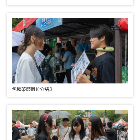
包種茶節攤位介紹3