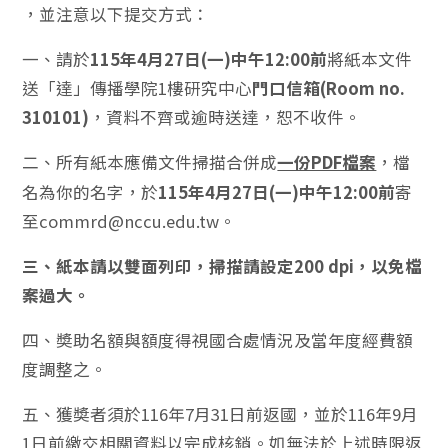
，並注意以下提交方式：
一、請於
115年4月27日(一)中午12:00
前
將紙本文件
送「達」傳播學院1樓研究中心
門口信箱(Room no.
310101)
，資料不齊或逾時送達，恕不收件。
二、所有紙本應備文件掃描合併成
一份PDF檔案
，檔
名為你的名字，於
115年4月27日(一)中午12:00
前
寄
至commrd@nccu.edu.tw。
三、紙本請以雙面列印，掃描請設定200 dpi，以免檔
案過大。
四、奬助名額與額度得視國合處情況及當年度經費額
度調整之。
五、獲奬者須於116年7月31日前返國，並於116年9月
1日前繳交相關資料以完成核銷。如無法於上述時限返