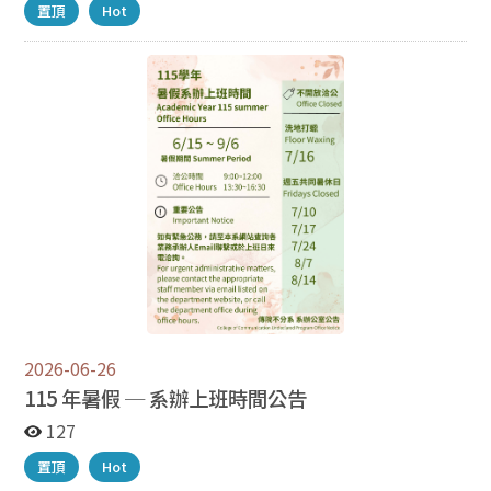
置頂
Hot
課 3.傳播與當代思潮，傳院劇場上課 4.靜態影像設計
(114-2學期前)，依課程系統顯示教室上課 互動設計基礎
(115-1學期起)，依課程系統顯示教室上課 5.基礎影音製
作，傳院劇場上課 6.資料分析基礎與策略，傳院劇場上課
※互動設計基礎及基礎影音製作一年級上下學期都開課，
上學期灌檔互動設計基礎下學期則會灌檔基礎影音製作，
反之亦然。 ※若有重修、補修、雙主修或輔系應修習「靜
態影像設計」課程之同學，請於115-1學期起改修習「互
動設計基礎」課程做為替代。 ※除本系大一生灌檔必修課
外，重修、補修及雙主修、輔系生請於選課期間自行選
課。如需加簽請詳閱各必修課程之教學大綱。課程灌檔後
請勿任意換班，以免造成無法選上必修課影響分流結果及
自身權益。 ※ 必修課程成績為分流評比之重要依據，恕
不受理學分抵免申請。請務必依規定於修課期程內完成修
習並取得及格成績，以免影響分流結果及自身權益。
2026-06-26
115 年暑假 ─ 系辦上班時間公告
127
置頂
Hot