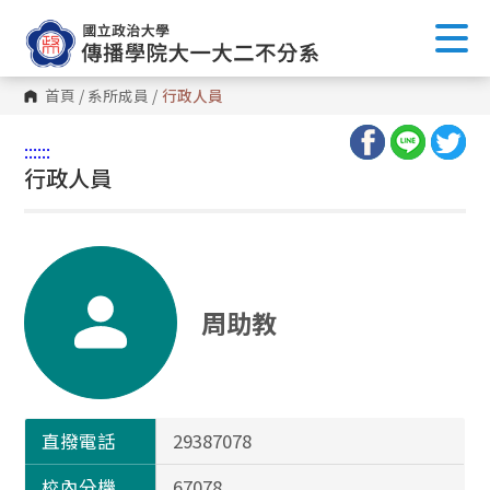
首頁
/
系所成員
/
行政人員
:::
:::
行政人員
周助教
直撥電話
29387078
校內分機
67078