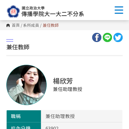
首頁
/
系所成員
/
兼任教師
:::
:::
兼任教師
楊欣芳
兼任助理教授
職稱
兼任助理教授
校內分機
63902