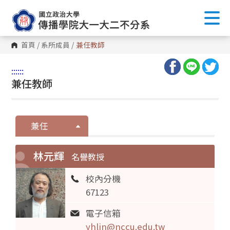
首頁
/
系所成員
/
兼任教師
:::
:::
兼任教師
兼任
林元輝
名譽教授
校內分機
67123
電子信箱
yhlin@nccu.edu.tw