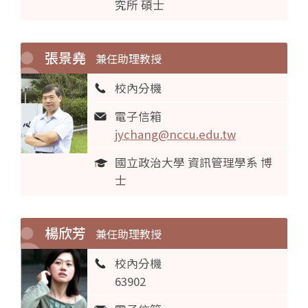
究所 碩士
張景堯
兼任助理教授
校內分機
電子信箱
jychang@nccu.edu.tw
國立政治大學 資訊管理學系 博
士
楊欣芳
兼任助理教授
校內分機
63902