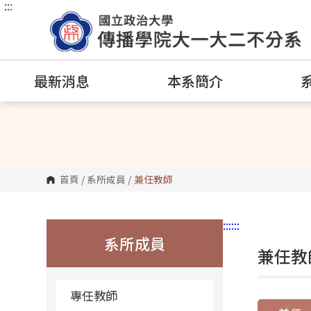
:::
跳
到
主
要
內
容
區
最新消息
本系簡介
塊
首頁
/
系所成員
/
兼任教師
:::
:::
系所成員
兼任教
專任教師