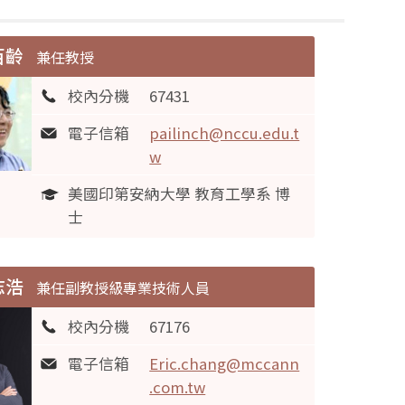
百齡
兼任教授
校內分機
67431
電子信箱
pailinch@nccu.edu.t
w
美國印第安納大學 教育工學系 博
士
志浩
兼任副教授級專業技術人員
校內分機
67176
電子信箱
Eric.chang@mccann
.com.tw