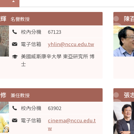
元輝
陳
名譽教授
校內分機
67123
電子信箱
yhlin@nccu.edu.tw
美國威斯康辛大學 東亞研究所 博
士
儒修
張
兼任教授
校內分機
63902
電子信箱
cinema@nccu.edu.t
w