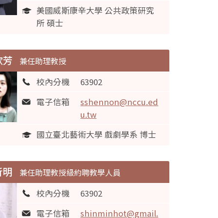
美國威斯康辛大學 公共政策研究
所 碩士
欣芳
兼任助理教授
校內分機
63902
電子信箱
sshennon@nccu.ed
u.tw
國立臺北藝術大學 戲劇學系 博士
昕明
兼任助理教授級約聘教學人員
校內分機
63902
電子信箱
shinminhot@gmail.