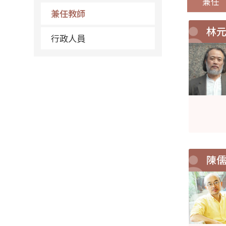
兼任
兼任教師
林
行政人員
陳