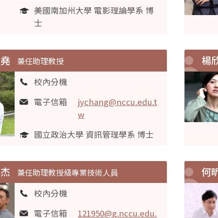
美國南加州大學 電影理論學系 博
士
景堯
楊
兼任助理教授
校內分機
電子信箱
jychang@nccu.edu.t
w
國立政治大學 資訊管理學系 博士
宜杰
何
兼任助理教授級專業技術人員
校內分機
電子信箱
121950@g.nccu.edu.