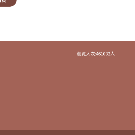
首頁
瀏覽人次:
461032
人