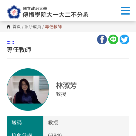
首頁
/
系所成員
/
專任教師
:::
:::
專任教師
林淑芳
教授
職稱
教授
校內分機
63840