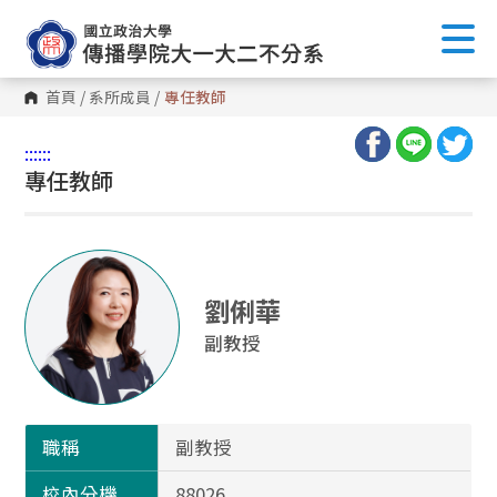
首頁
/
系所成員
/
專任教師
:::
:::
專任教師
劉俐華
副教授
職稱
副教授
校內分機
88026