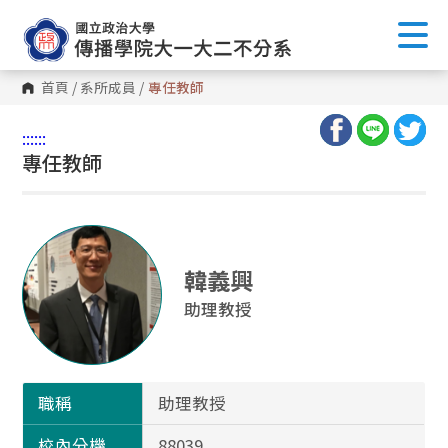
首頁
/
系所成員
/
專任教師
:::
:::
專任教師
韓義興
助理教授
職稱
助理教授
校內分機
88039