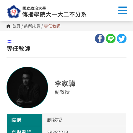
首頁
/
系所成員
/
專任教師
:::
:::
專任教師
李家驊
副教授
職稱
副教授
直撥電話
29387213