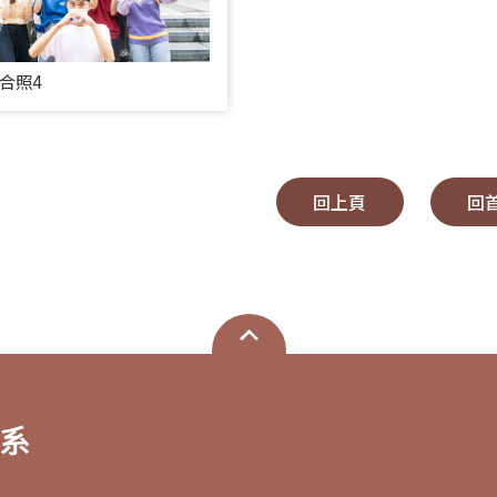
合照4
回上頁
回