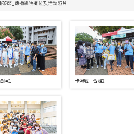
包種茶節_傳播學院攤位及活動照片
合照1
卡姆號＿合照2