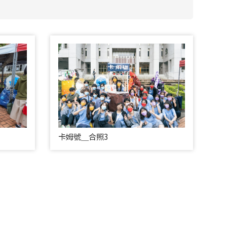
卡姆號＿合照3