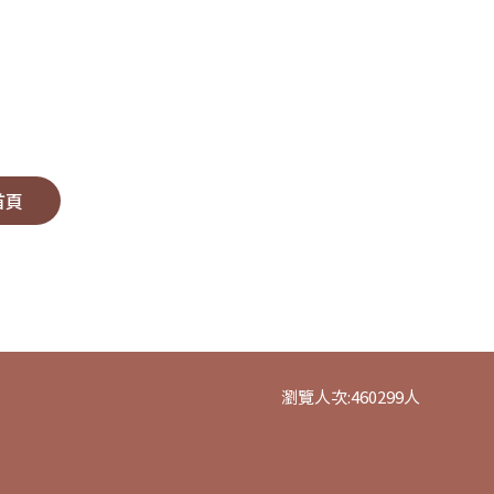
首頁
瀏覽人次:
460299
人