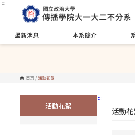
:::
跳
到
主
要
內
容
區
最新消息
本系簡介
塊
首頁
/
活動花絮
:::
活動花絮
活動花絮