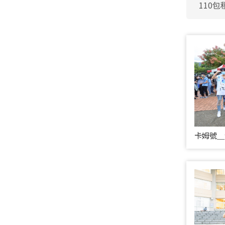
110
卡姆號＿