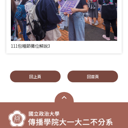
111包種節攤位解說3
回上頁
回首頁