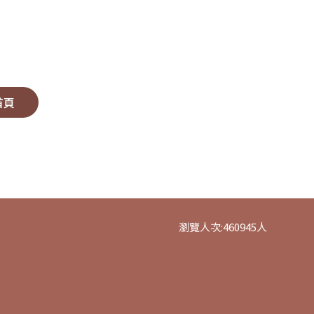
首頁
瀏覽人次:
460945
人