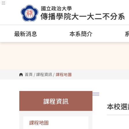
:::
跳
到
主
要
內
容
區
最新消息
本系簡介
塊
首頁
/
課程資訊
/
課程地圖
:::
:::
課程資訊
本校選
課程地圖