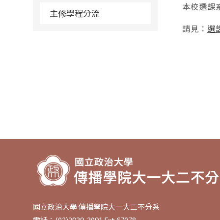
本校選課
主修學程分流
請見：
選
國立政治大學 傳播學院大一大二不分系
電話：(02)2939-3091 Ext.67078