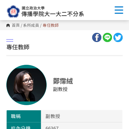
首頁
/
系所成員
/
專任教師
:::
:::
專任教師
鄭霈絨
副教授
職稱
副教授
校內分機
66367