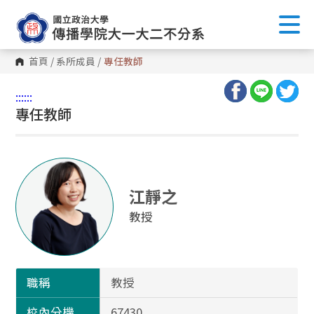
首頁
/
系所成員
/
專任教師
:::
:::
專任教師
江靜之
教授
職稱
教授
校內分機
67430