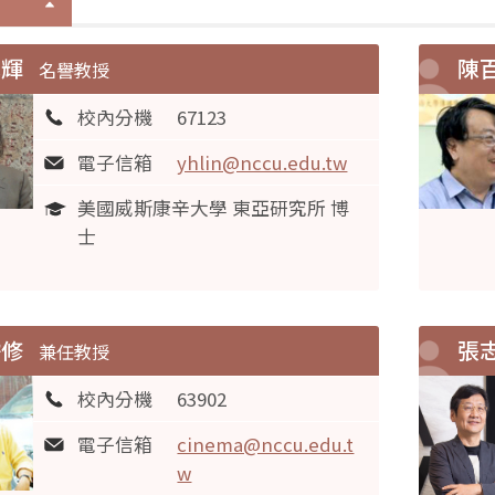
元輝
陳
名譽教授
校內分機
67123
電子信箱
yhlin@nccu.edu.tw
美國威斯康辛大學 東亞研究所 博
士
儒修
張
兼任教授
校內分機
63902
電子信箱
cinema@nccu.edu.t
w