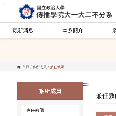
:::
跳
到
主
要
內
容
區
最新消息
本系簡介
塊
首頁
/
系所成員
/
兼任教師
:::
:::
系所成員
兼任教
專任教師