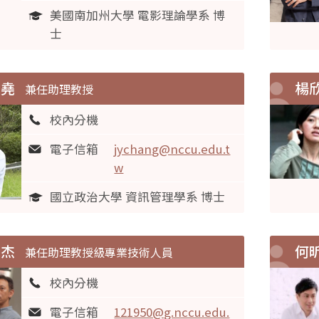
美國南加州大學 電影理論學系 博
士
景堯
楊
兼任助理教授
校內分機
電子信箱
jychang@nccu.edu.t
w
國立政治大學 資訊管理學系 博士
宜杰
何
兼任助理教授級專業技術人員
校內分機
電子信箱
121950@g.nccu.edu.