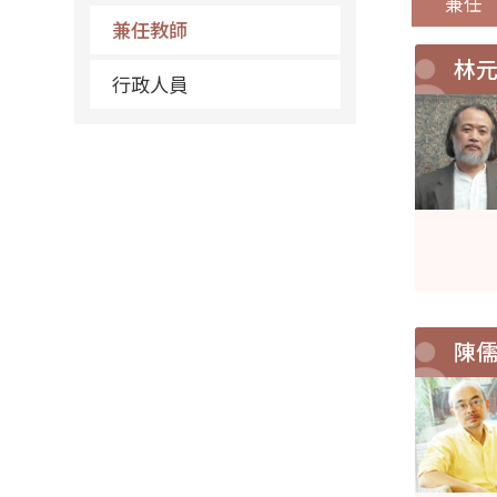
兼任
兼任教師
林
行政人員
陳