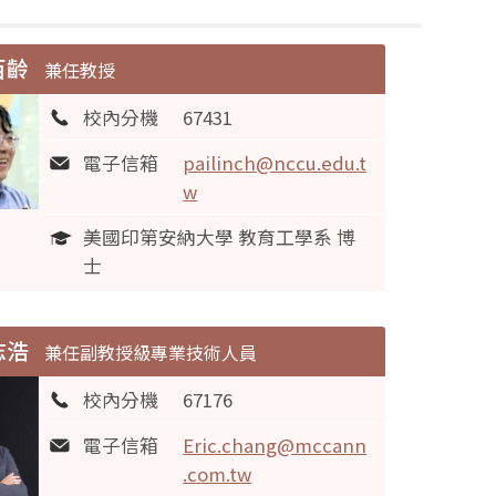
百齡
兼任教授
校內分機
67431
電子信箱
pailinch@nccu.edu.t
w
美國印第安納大學 教育工學系 博
士
志浩
兼任副教授級專業技術人員
校內分機
67176
電子信箱
Eric.chang@mccann
.com.tw