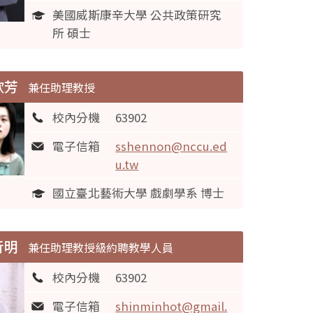
美國威斯康辛大學 公共政策研究
所 碩士
欣芳
兼任助理教授
校內分機
63902
電子信箱
sshennon@nccu.ed
u.tw
國立臺北藝術大學 戲劇學系 博士
昕明
兼任助理教授級約聘教學人員
校內分機
63902
電子信箱
shinminhot@gmail.