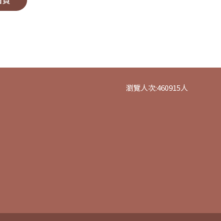
首頁
瀏覽人次:
460915
人